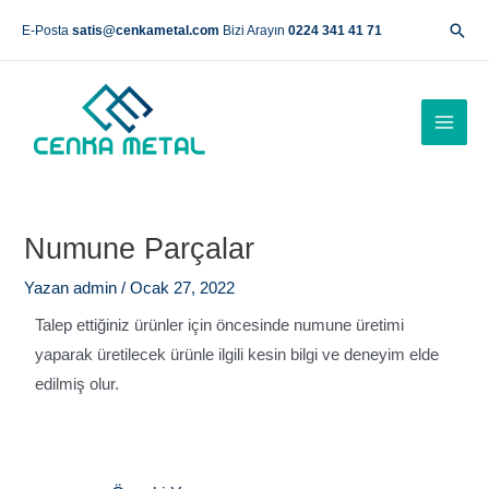
İçeriğe
Ara
E-Posta
satis@cenkametal.com
Bizi Arayın
0224 341 41 71
atla
Main
Men
Yazı
gezinmesi
Numune Parçalar
Yazan
admin
/
Ocak 27, 2022
Talep ettiğiniz ürünler için öncesinde numune üretimi
yaparak üretilecek ürünle ilgili kesin bilgi ve deneyim elde
edilmiş olur.