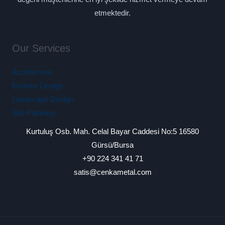
etmektedir.
Our Services
Architecture
Exterior Design
Landscape Design
Site Planning
Kurtuluş Osb. Mah. Celal Bayar Caddesi No:5 16580
Gürsü/Bursa
+90 224 341 41 71
satis@cenkametal.com