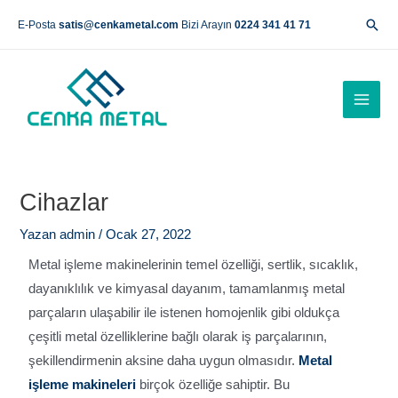
İçeriğe
Ara
E-Posta
satis@cenkametal.com
Bizi Arayın
0224 341 41 71
atla
Main
Men
Yazı
gezinmesi
Cihazlar
Yazan
admin
/
Ocak 27, 2022
Metal işleme makinelerinin temel özelliği, sertlik, sıcaklık,
dayanıklılık ve kimyasal dayanım, tamamlanmış metal
parçaların ulaşabilir ile istenen homojenlik gibi oldukça
çeşitli metal özelliklerine bağlı olarak iş parçalarının,
şekillendirmenin aksine daha uygun olmasıdır.
Metal
işleme makineleri
birçok özelliğe sahiptir. Bu