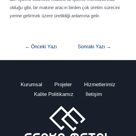
olduğu gibi, bir makine aracın birden çok üretim sürecini
yerine getirmek üzere üretildiği anlamına gelir.
←
Önceki Yazı
Sonraki Yazı
→
Kurumsal
Projeler
Hizmetlerimiz
Kalite Politikamız
İletişim